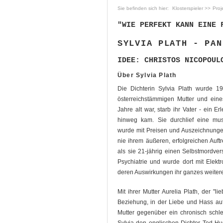
Klosterspieler
Proj
"WIE PERFEKT KANN EINE 
SYLVIA PLATH - PAN
IDEE: CHRISTOS NICOPOUL
Über Sylvia Plath
Die Dichterin Sylvia Plath wurde 1
österreichstämmigen Mutter und eine
Jahre alt war, starb ihr Vater - ein E
hinweg kam. Sie durchlief eine must
wurde mit Preisen und Auszeichnungen
nie ihrem äußeren, erfolgreichen Auftr
als sie 21-jährig einen Selbstmordve
Psychiatrie und wurde dort mit Elektr
deren Auswirkungen ihr ganzes weiter
Mit ihrer Mutter Aurelia Plath, der "l
Beziehung, in der Liebe und Hass auf 
Mutter gegenüber ein chronisch schl
Sylvia den englischen Dichter Ted H